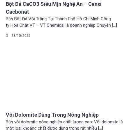
Bột Đá CaCO3 Siêu Mịn Nghệ An – Canxi
TUYỂN DỤNG
Cacbonat
LIÊN HỆ
Bán Bột Đá Vôi Trắng Tại Thành Phố Hồ Chí Minh Công
ty Hóa Chất VT – VT Chemical là doanh nghiệp Chuyên […]
28/10/2025
Vôi Dolomite Dùng Trong Nông Nghiệp
Bán vôi dolomite nông nghiệp chất lượng cao: Vôi dolomite là
một loại khoáng chất được dùng trong rất nhiều […]