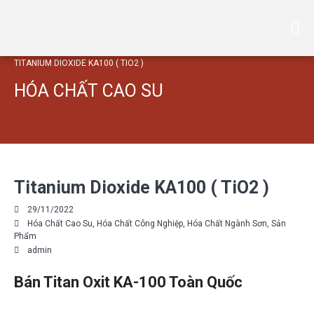
Hoá chất VT
VTCHEMICAL
TRANG CHỦ
/
HÓA CHẤT CAO SU
/
HÓA CHẤT CÔNG NGHIỆP
/
HÓA CHẤT NGÀNH SƠN
/
SẢN PHẨM
/
TITANIUM DIOXIDE KA100 ( TIO2 )
Trang chủ
HÓA CHẤT CAO SU
Giới thiệu
Sản Phẩm
KAOLIN ( CAO LANH )
BỘT ĐÁ – BỘT TALC – VÔI
ZEOLITE HẠT – ZEOLITE BỘT
Titanium Dioxide KA100 ( TiO2 )
HÓA CHẤT CAO SU
HÓA CHẤT NGÀNH SƠN
29/11/2022
Hóa Chất Cao Su
,
Hóa Chất Công Nghiệp
,
Hóa Chất Ngành Sơn
,
Sản
HÓA CHẤT XỬ LÝ NƯỚC
Phẩm
HÓA CHẤT PHÂN BÓN
admin
HÓA CHẤT CÔNG NGHIỆP
Bán Titan Oxit KA-100 Toàn Quốc
TIN TỨC
TUYỂN DỤNG