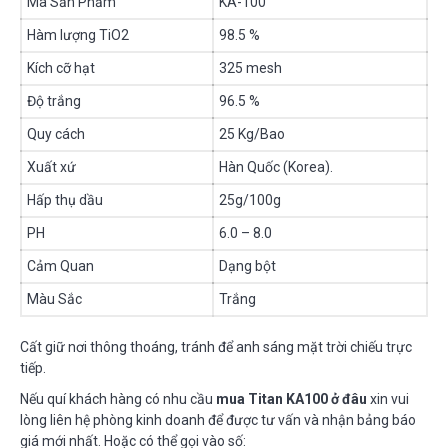
Mã Sản Phẩm
KA-100
Hàm lượng TiO2
98.5 %
Kích cỡ hạt
325 mesh
Độ trắng
96.5 %
Quy cách
25 Kg/Bao
Xuất xứ
Hàn Quốc (Korea).
Hấp thụ dầu
25g/100g
PH
6.0 – 8.0
Cảm Quan
Dạng bột
Màu Sắc
Trắng
Cất giữ nơi thông thoáng, tránh để anh sáng mặt trời chiếu trực
tiếp.
Nếu quí khách hàng có nhu cầu
mua Titan KA100 ở đâu
xin vui
lòng liên hệ phòng kinh doanh để được tư vấn và nhận bảng báo
giá mới nhất. Hoặc có thể gọi vào số: